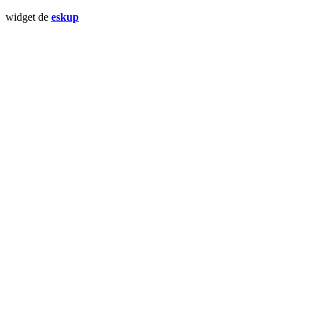
widget de
eskup