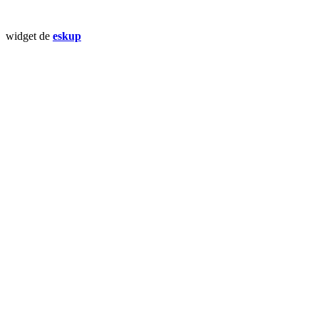
widget de
eskup