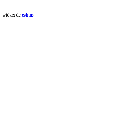
widget de
eskup