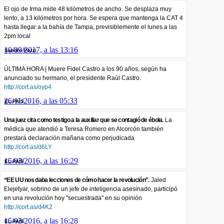
El ojo de Irma mide 48 kilómetros de ancho. Se desplaza muy
lento, a 13 kilómetros por hora. Se espera que mantenga la CAT 4
hasta llegar a la bahía de Tampa, previsiblemente el lunes a las
2pm local
10/09/2017, a las 13:16
Sandro Pozzi
ÚLTIMA HORA | Muere Fidel Castro a los 90 años, según ha
anunciado su hermano, el presidente Raúl Castro.
http://cort.as/oyp4
26/11/2016, a las 05:33
EL PAÍS
Una juez cita como testigo a la auxiliar que se contagió de ébola.
La
médica que atendió a Teresa Romero en Alcorcón también
prestará declaración mañana como perjudicada
http://cort.as/d6LY
15/03/2016, a las 16:29
EL PAÍS
“EE UU nos daba lecciones de cómo hacer la revolución”.
Jaled
Elejetyar, sobrino de un jefe de inteligencia asesinado, participó
en una revolución hoy "secuestrada" en su opinión
http://cort.as/d4K2
15/03/2016, a las 16:28
EL PAÍS